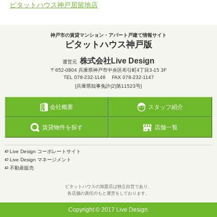
ピタットハウス神戸居留地店
神戸市の賃貸マンション・アパート戸建て情報サイト
ピタットハウス神戸版
株式会社Live Design
運営元
〒652-0804
兵庫県神戸市中央区布引町4丁目3-15 3F
TEL
078-232-1146
FAX 078-232-1147
[兵庫県知事免許(2)第11523号]
会社概要
スタッフ紹介
賃貸物件を探す
店舗一覧
Live Design コーポレートサイト
Live Design マネージメント
不動産販売
ピタットハウスの加盟店は独立自営であり、
各店舗の責任のもと運営をしております。
Copyright © 2017 Live Design.