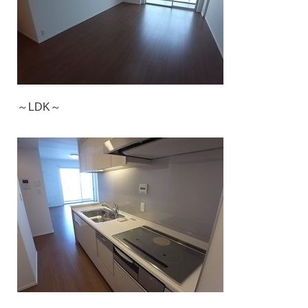
～LDK～