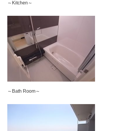
～Kitchen～
～Bath Room～