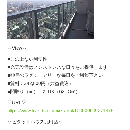
～View～
■この上ない利便性
■充実設備はノンストレスな日々をご提供します
■神戸のラグジュアリーな毎日をご堪能下さい
■賃料：242,800円（共益費込）
■間取り（㎡）：2LDK（62.13㎡）
▽URL▽
https://www.live-dsn.com/es/rent/100000009271376
▽ピタットハウス元町店▽