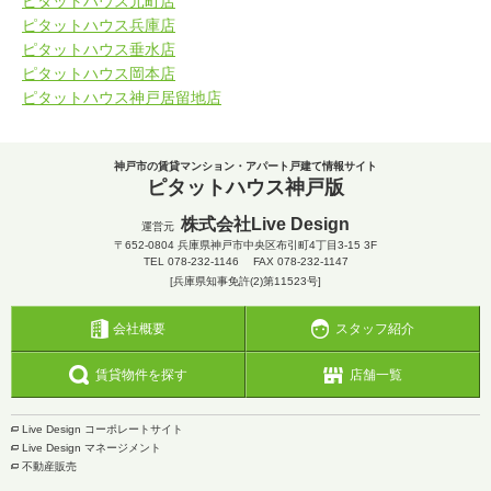
ピタットハウス元町店
ピタットハウス兵庫店
ピタットハウス垂水店
ピタットハウス岡本店
ピタットハウス神戸居留地店
神戸市の賃貸マンション・アパート戸建て情報サイト
ピタットハウス神戸版
株式会社Live Design
運営元
〒652-0804
兵庫県神戸市中央区布引町4丁目3-15 3F
TEL
078-232-1146
FAX 078-232-1147
[兵庫県知事免許(2)第11523号]
会社概要
スタッフ紹介
賃貸物件を探す
店舗一覧
Live Design コーポレートサイト
Live Design マネージメント
不動産販売