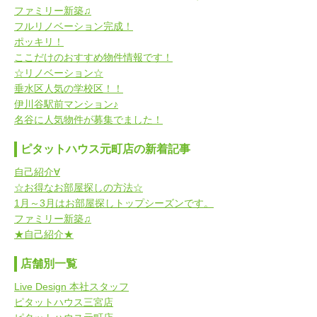
ファミリー新築♫
フルリノベーション完成！
ポッキリ！
ここだけのおすすめ物件情報です！
☆リノベーション☆
垂水区人気の学校区！！
伊川谷駅前マンション♪
名谷に人気物件が募集でました！
ピタットハウス元町店の新着記事
自己紹介∀
☆お得なお部屋探しの方法☆
1月～3月はお部屋探しトップシーズンです。
ファミリー新築♫
★自己紹介★
店舗別一覧
Live Design 本社スタッフ
ピタットハウス三宮店