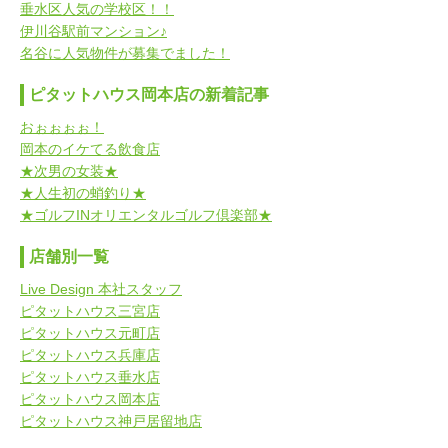
垂水区人気の学校区！！
伊川谷駅前マンション♪
名谷に人気物件が募集でました！
ピタットハウス岡本店の新着記事
おぉぉぉぉ！
岡本のイケてる飲食店
★次男の女装★
★人生初の蛸釣り★
★ゴルフINオリエンタルゴルフ倶楽部★
店舗別一覧
Live Design 本社スタッフ
ピタットハウス三宮店
ピタットハウス元町店
ピタットハウス兵庫店
ピタットハウス垂水店
ピタットハウス岡本店
ピタットハウス神戸居留地店