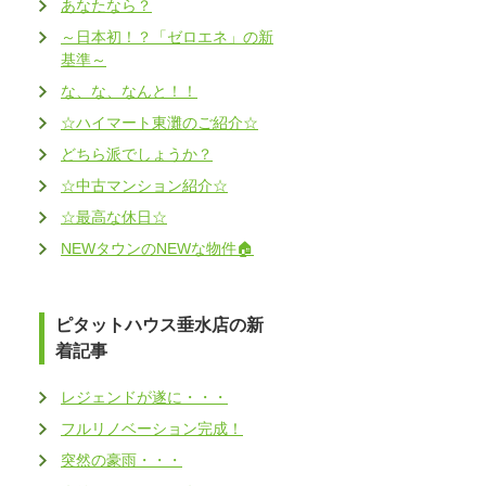
あなたなら？
～日本初！？「ゼロエネ」の新
基準～
な、な、なんと！！
☆ハイマート東灘のご紹介☆
どちら派でしょうか？
☆中古マンション紹介☆
☆最高な休日☆
NEWタウンのNEWな物件🏠
ピタットハウス垂水店の新
着記事
レジェンドが遂に・・・
フルリノベーション完成！
突然の豪雨・・・