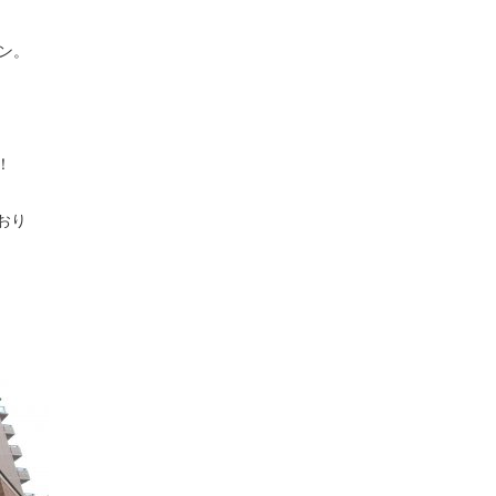
ン。
！
おり