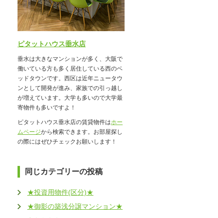
ピタットハウス垂水店
垂水は大きなマンションが多く、大阪で
働いている方も多く居住している西のベ
ッドタウンです。西区は近年ニュータウ
ンとして開発が進み、家族での引っ越し
が増えています。大学も多いので大学最
寄物件も多いですよ！
ピタットハウス垂水店の賃貸物件は
ホー
ムページ
から検索できます。お部屋探し
の際にはぜひチェックお願いします！
同じカテゴリーの投稿
★投資用物件(区分)★
★御影の築浅分譲マンション★