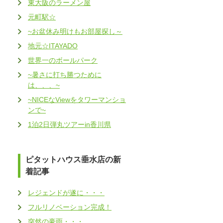
東大阪のラーメン屋
元町駅☆
~お盆休み明けもお部屋探し～
地元☆ITAYADO
世界一のボールパーク
~暑さに打ち勝つために
は、、、~
~NICEなViewをタワーマンショ
ンで~
1泊2日弾丸ツアーin香川県
ピタットハウス垂水店の新
着記事
レジェンドが遂に・・・
フルリノベーション完成！
突然の豪雨・・・