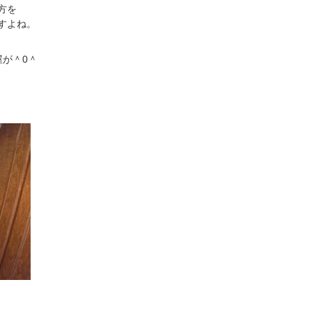
方を
すよね。
屋が＾0＾