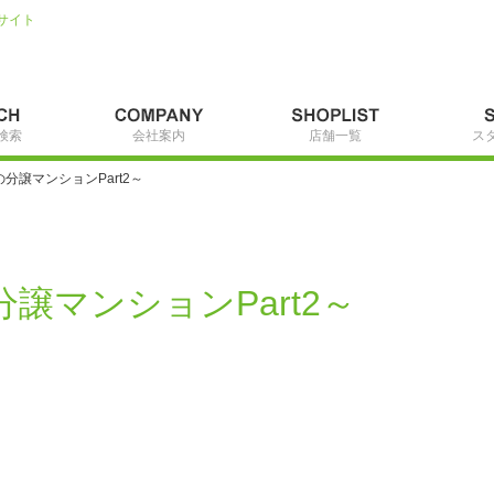
サイト
検索
会社案内
店舗一覧
ス
分譲マンションPart2～
譲マンションPart2～