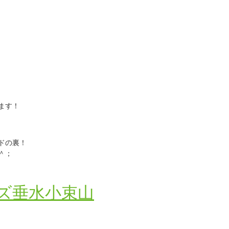
ます！
ドの裏！
＾；
ズ垂水小束山