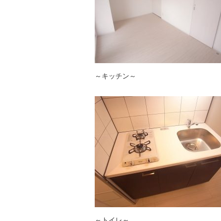
～キッチン～
～トイレ～