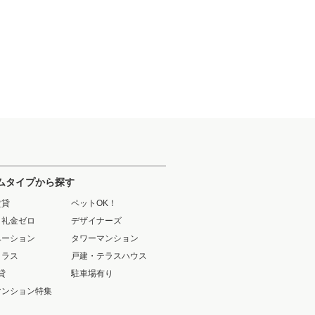
ムタイプから探す
賃貸
ペットOK！
・礼金ゼロ
デザイナーズ
ベーション
タワーマンション
クラス
戸建・テラスハウス
貸
駐車場有り
マンション特集