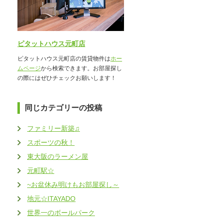
ピタットハウス元町店
ピタットハウス元町店の賃貸物件は
ホー
ムページ
から検索できます。お部屋探し
の際にはぜひチェックお願いします！
同じカテゴリーの投稿
ファミリー新築♫
スポーツの秋！
東大阪のラーメン屋
元町駅☆
~お盆休み明けもお部屋探し～
地元☆ITAYADO
世界一のボールパーク