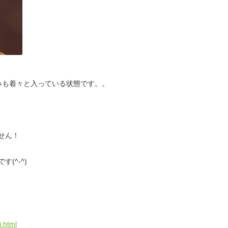
みも着々と入っている状態です。。
せん！
(^-^)
.html