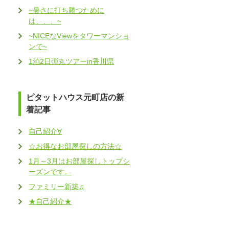
~暑さに打ち勝つために
は、、、~
~NICEなViewをタワーマンショ
ンで~
1泊2日弾丸ツアーin香川県
ピタットハウス元町店の新
着記事
自己紹介∀
☆お得なお部屋探しの方法☆
1月～3月はお部屋探しトップシ
ーズンです。
ファミリー新築♫
★自己紹介★