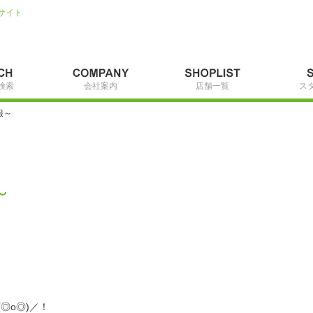
サイト
検索
会社案内
店舗一覧
ス
報～
～
◎o◎)／！