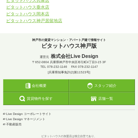
ピタットハウス兵庫店
ピタットハウス垂水店
ピタットハウス岡本店
ピタットハウス神戸居留地店
神戸市の賃貸マンション・アパート戸建て情報サイト
ピタットハウス神戸版
株式会社Live Design
運営元
〒652-0804
兵庫県神戸市中央区布引町4丁目3-15 3F
TEL
078-232-1146
FAX 078-232-1147
[兵庫県知事免許(2)第11523号]
会社概要
スタッフ紹介
賃貸物件を探す
店舗一覧
Live Design コーポレートサイト
Live Design マネージメント
不動産販売
ピタットハウスの加盟店は独立自営であり、