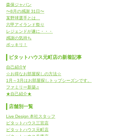
森保ジャパン
〜8月の感謝 31日〜
某野球選手とは…
六甲アイランド祭り
レジェンドが遂に・・・
感謝の気持ち
ポッキリ！
ピタットハウス元町店の新着記事
自己紹介∀
☆お得なお部屋探しの方法☆
1月～3月はお部屋探しトップシーズンです。
ファミリー新築♫
★自己紹介★
店舗別一覧
Live Design 本社スタッフ
ピタットハウス三宮店
ピタットハウス元町店