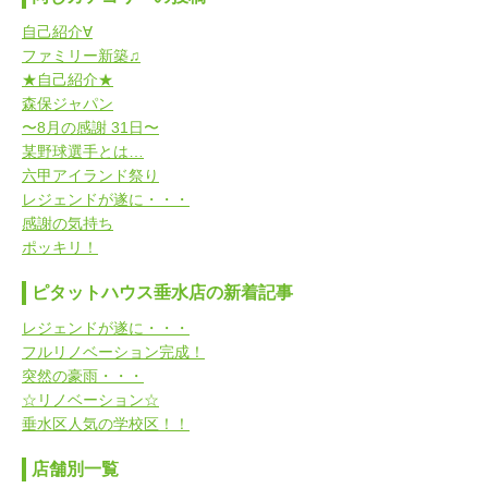
自己紹介∀
ファミリー新築♫
★自己紹介★
森保ジャパン
〜8月の感謝 31日〜
某野球選手とは…
六甲アイランド祭り
レジェンドが遂に・・・
感謝の気持ち
ポッキリ！
ピタットハウス垂水店の新着記事
レジェンドが遂に・・・
フルリノベーション完成！
突然の豪雨・・・
☆リノベーション☆
垂水区人気の学校区！！
店舗別一覧