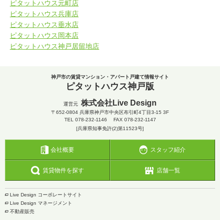
ピタットハウス元町店
ピタットハウス兵庫店
ピタットハウス垂水店
ピタットハウス岡本店
ピタットハウス神戸居留地店
神戸市の賃貸マンション・アパート戸建て情報サイト
ピタットハウス神戸版
株式会社Live Design
運営元
〒652-0804
兵庫県神戸市中央区布引町4丁目3-15 3F
TEL
078-232-1146
FAX 078-232-1147
[兵庫県知事免許(2)第11523号]
会社概要
スタッフ紹介
賃貸物件を探す
店舗一覧
Live Design コーポレートサイト
Live Design マネージメント
不動産販売