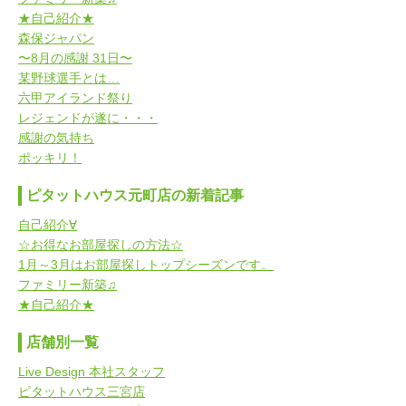
★自己紹介★
森保ジャパン
〜8月の感謝 31日〜
某野球選手とは…
六甲アイランド祭り
レジェンドが遂に・・・
感謝の気持ち
ポッキリ！
ピタットハウス元町店の新着記事
自己紹介∀
☆お得なお部屋探しの方法☆
1月～3月はお部屋探しトップシーズンです。
ファミリー新築♫
★自己紹介★
店舗別一覧
Live Design 本社スタッフ
ピタットハウス三宮店