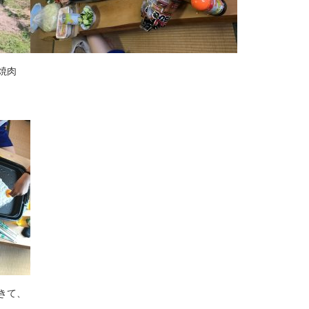
焼肉
きて、