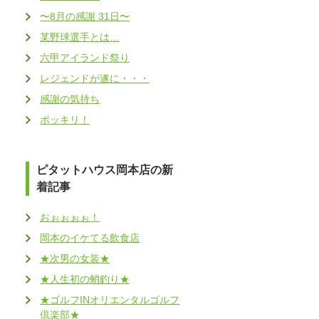
〜8月の感謝 31日〜
某野球選手とは…
六甲アイランド祭り
レジェンドが遂に・・・
感謝の気持ち
ポッキリ！
ピタットハウス岡本店の新
着記事
おぉぉぉぉ！
岡本のイケてる飲食店
★次男の女装★
★人生初の蛸釣り★
★ゴルフINオリエンタルゴルフ
倶楽部★