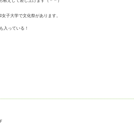
お教えして差し上げます（＾＾）
和女子大学で文化祭があります。
にも入っている！
Ｆ