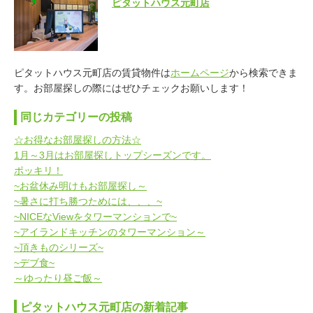
ピタットハウス元町店
ピタットハウス元町店の賃貸物件は
ホームページ
から検索できま
す。お部屋探しの際にはぜひチェックお願いします！
同じカテゴリーの投稿
☆お得なお部屋探しの方法☆
1月～3月はお部屋探しトップシーズンです。
ポッキリ！
~お盆休み明けもお部屋探し～
~暑さに打ち勝つためには、、、~
~NICEなViewをタワーマンションで~
~アイランドキッチンのタワーマンション～
~頂きものシリーズ~
~デブ食~
～ゆったり昼ご飯～
ピタットハウス元町店の新着記事