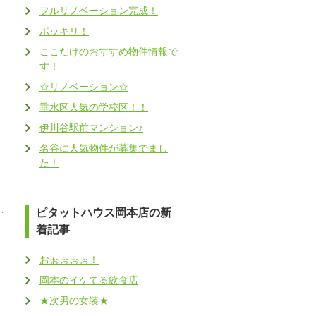
フルリノベーション完成！
ポッキリ！
ここだけのおすすめ物件情報で
す！
☆リノベーション☆
垂水区人気の学校区！！
伊川谷駅前マンション♪
名谷に人気物件が募集でまし
た！
ピタットハウス岡本店の新
着記事
おぉぉぉぉ！
岡本のイケてる飲食店
★次男の女装★