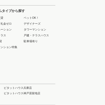
ムタイプから探す
賃貸
ペットOK！
・礼金ゼロ
デザイナーズ
ベーション
タワーマンション
クラス
戸建・テラスハウス
貸
駐車場有り
マンション特集
ピタットハウス兵庫店
ピタットハウス神戸居留地店