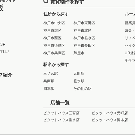
情報サイト
賃貸物件を探す
版
住所から探す
ルー
神戸市中央区
神戸市東灘区
新築
神戸市灘区
神戸市北区
敷金
神戸市西区
神戸市垂水区
リノ
3F
神戸市須磨区
神戸市長田区
ハイ
-1147
神戸市兵庫区
芦屋市
UR賃
学生
駅名から探す
三ノ宮駅
元町駅
フ紹介
兵庫駅
垂水駅
岡本駅
その他の駅
店舗一覧
ピタットハウス三宮店
ピタットハウス元町店
ピタットハウス垂水店
ピタットハウス岡本店