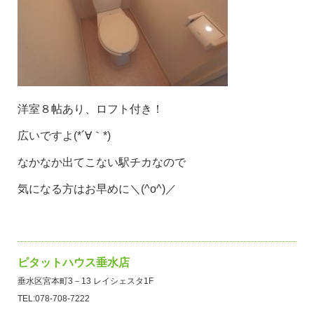
洋室８帖あり、ロフト付き！
広いですよ(*´∀｀*)
なかなか出てこない駅チカなので
気になる方はお早めに＼(^o^)／
ピタットハウス垂水店
垂水区宮本町3－13 レイシェスタ1F
TEL:078-708-7222