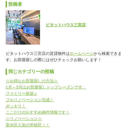
投稿者
ピタットハウス三宮店
ピタットハウス三宮店の賃貸物件は
ホームページ
から検索できま
す。お部屋探しの際にはぜひチェックお願いします！
同じカテゴリーの投稿
☆お得なお部屋探しの方法☆
1月～3月はお部屋探しトップシーズンです。
ファミリー新築♫
フルリノベーション完成！
ポッキリ！
ここだけのおすすめ物件情報です！
☆リノベーション☆
垂水区人気の学校区！！