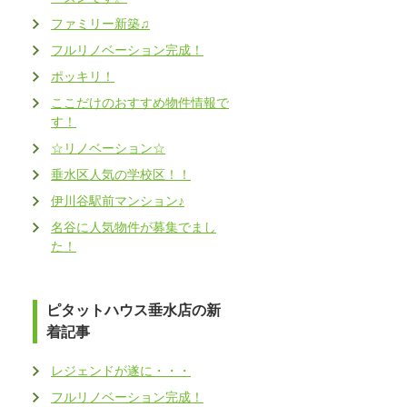
ファミリー新築♫
フルリノベーション完成！
ポッキリ！
ここだけのおすすめ物件情報で
す！
☆リノベーション☆
垂水区人気の学校区！！
伊川谷駅前マンション♪
名谷に人気物件が募集でまし
た！
ピタットハウス垂水店の新
着記事
レジェンドが遂に・・・
フルリノベーション完成！