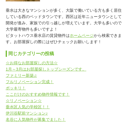
垂水は大きなマンションが多く、大阪で働いている方も多く居住
している西のベッドタウンです。西区は近年ニュータウンとして
開発が進み、家族での引っ越しが増えています。大学も多いので
大学最寄物件も多いですよ！
ピタットハウス垂水店の賃貸物件は
ホームページ
から検索できま
す。お部屋探しの際にはぜひチェックお願いします！
同じカテゴリーの投稿
☆お得なお部屋探しの方法☆
1月～3月はお部屋探しトップシーズンです。
ファミリー新築♫
フルリノベーション完成！
ポッキリ！
ここだけのおすすめ物件情報です！
☆リノベーション☆
垂水区人気の学校区！！
伊川谷駅前マンション♪
名谷に人気物件が募集でました！