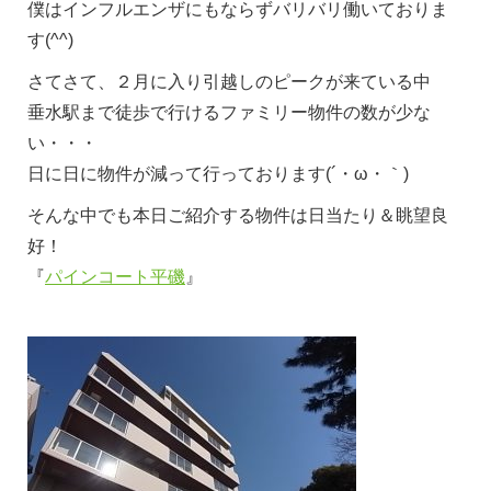
僕はインフルエンザにもならずバリバリ働いておりま
す(^^)
さてさて、２月に入り引越しのピークが来ている中
垂水駅まで徒歩で行けるファミリー物件の数が少な
い・・・
日に日に物件が減って行っております(´・ω・｀)
そんな中でも本日ご紹介する物件は日当たり＆眺望良
好！
『
パインコート平磯
』