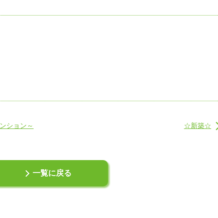
マンション～
☆新築☆
一覧に戻る