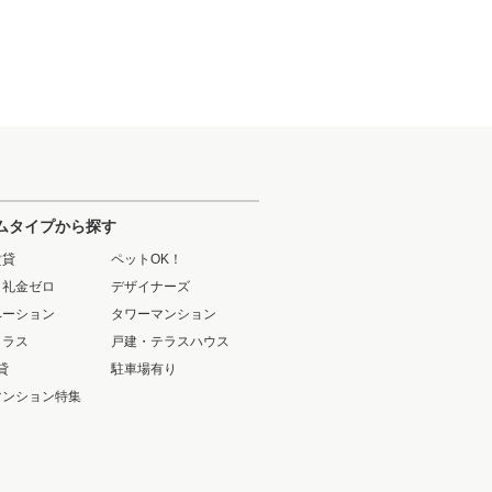
ムタイプから探す
賃貸
ペットOK！
・礼金ゼロ
デザイナーズ
ベーション
タワーマンション
クラス
戸建・テラスハウス
貸
駐車場有り
マンション特集