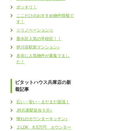
ポッキリ！
ここだけのおすすめ物件情報で
す！
☆リノベーション☆
垂水区人気の学校区！！
伊川谷駅前マンション♪
名谷に人気物件が募集でまし
た！
ピタットハウス兵庫店の新
着記事
広い・安い・まだまだ築浅！
JR兵庫駅徒歩５分♪
憧れのカウンターキッチン♪
２LDK 8.5万円 カウンター