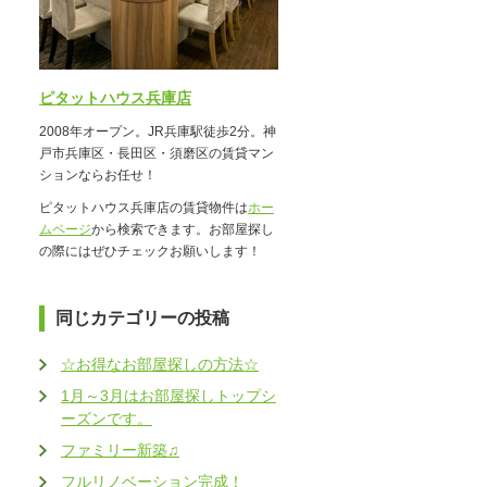
ピタットハウス兵庫店
2008年オープン。JR兵庫駅徒歩2分。神
戸市兵庫区・長田区・須磨区の賃貸マン
ションならお任せ！
ピタットハウス兵庫店の賃貸物件は
ホー
ムページ
から検索できます。お部屋探し
の際にはぜひチェックお願いします！
同じカテゴリーの投稿
☆お得なお部屋探しの方法☆
1月～3月はお部屋探しトップシ
ーズンです。
ファミリー新築♫
フルリノベーション完成！