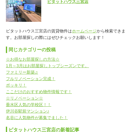
ピタットハウス三宮店
ピタットハウス三宮店の賃貸物件は
ホームページ
から検索できま
す。お部屋探しの際にはぜひチェックお願いします！
同じカテゴリーの投稿
☆お得なお部屋探しの方法☆
1月～3月はお部屋探しトップシーズンです。
ファミリー新築♫
フルリノベーション完成！
ポッキリ！
ここだけのおすすめ物件情報です！
☆リノベーション☆
垂水区人気の学校区！！
伊川谷駅前マンション♪
名谷に人気物件が募集でました！
ピタットハウス三宮店の新着記事