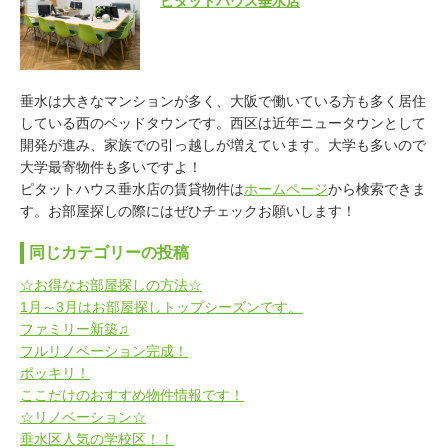
ピタットハウス垂水店
垂水は大きなマンションが多く、大阪で働いている方も多く居住
している西のベッドタウンです。西区は近年ニュータウンとして
開発が進み、家族での引っ越しが増えています。大学も多いので
大学最寄物件も多いですよ！
ピタットハウス垂水店の賃貸物件は
ホームページ
から検索できま
す。お部屋探しの際にはぜひチェックお願いします！
同じカテゴリーの投稿
☆お得なお部屋探しの方法☆
1月～3月はお部屋探しトップシーズンです。
ファミリー新築♫
フルリノベーション完成！
ポッキリ！
ここだけのおすすめ物件情報です！
☆リノベーション☆
垂水区人気の学校区！！