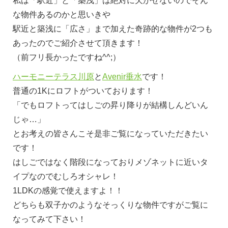
私は「駅近」と「築浅」は絶対に欠かせないのでそん
な物件あるのかと思いきや
駅近と築浅に「広さ」まで加えた奇跡的な物件が2つも
あったのでご紹介させて頂きます！
（前フリ長かったですね^^;）
ハーモニーテラス川原
と
Avenir垂水
です！
普通の1Kにロフトがついております！
「でもロフトってはしごの昇り降りが結構しんどいん
じゃ…」
とお考えの皆さんこそ是非ご覧になっていただきたい
です！
はしごではなく階段になっておりメゾネットに近いタ
イプなのでむしろオシャレ！
1LDKの感覚で使えますよ！！
どちらも双子かのようなそっくりな物件ですがご覧に
なってみて下さい！