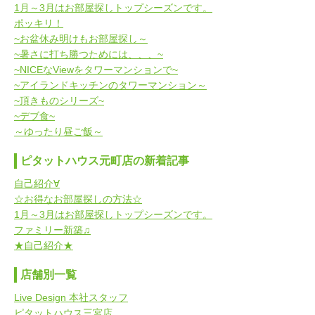
1月～3月はお部屋探しトップシーズンです。
ポッキリ！
~お盆休み明けもお部屋探し～
~暑さに打ち勝つためには、、、~
~NICEなViewをタワーマンションで~
~アイランドキッチンのタワーマンション～
~頂きものシリーズ~
~デブ食~
～ゆったり昼ご飯～
ピタットハウス元町店の新着記事
自己紹介∀
☆お得なお部屋探しの方法☆
1月～3月はお部屋探しトップシーズンです。
ファミリー新築♫
★自己紹介★
店舗別一覧
Live Design 本社スタッフ
ピタットハウス三宮店