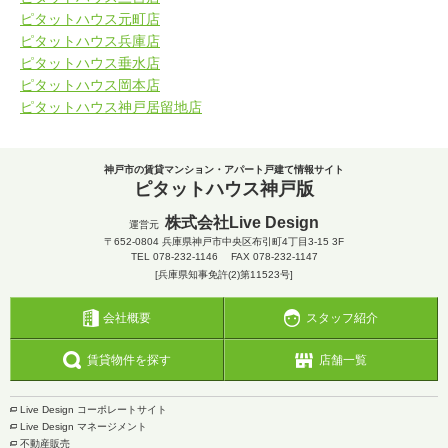
ピタットハウス元町店
ピタットハウス兵庫店
ピタットハウス垂水店
ピタットハウス岡本店
ピタットハウス神戸居留地店
神戸市の賃貸マンション・アパート戸建て情報サイト
ピタットハウス神戸版
株式会社Live Design
運営元
〒652-0804
兵庫県神戸市中央区布引町4丁目3-15 3F
TEL
078-232-1146
FAX 078-232-1147
[兵庫県知事免許(2)第11523号]
会社概要
スタッフ紹介
賃貸物件を探す
店舗一覧
Live Design コーポレートサイト
Live Design マネージメント
不動産販売