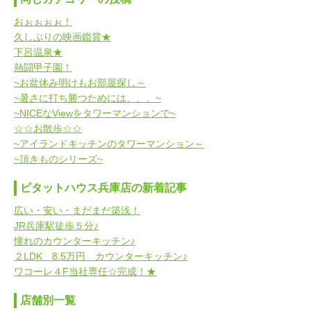
おぉぉぉぉ！
久しぶりの映画鑑賞★
下呂温泉★
熱闘甲子園！
~お盆休み明けもお部屋探し～
~暑さに打ち勝つためには、、、~
~NICEなViewをタワーマンションで~
☆☆お散歩☆☆
~アイランドキッチンのタワーマンション～
~頂きものシリーズ~
ピタットハウス兵庫店の新着記事
広い・安い・まだまだ築浅！
JR兵庫駅徒歩５分♪
憧れのカウンターキッチン♪
２LDK 8.5万円 カウンターキッチン♪
ワコーレ４F当社専任☆完成！★
店舗別一覧