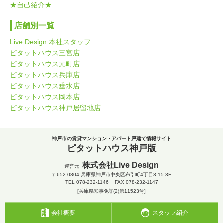
★自己紹介★
店舗別一覧
Live Design 本社スタッフ
ピタットハウス三宮店
ピタットハウス元町店
ピタットハウス兵庫店
ピタットハウス垂水店
ピタットハウス岡本店
ピタットハウス神戸居留地店
神戸市の賃貸マンション・アパート戸建て情報サイト
ピタットハウス神戸版
株式会社Live Design
運営元
〒652-0804
兵庫県神戸市中央区布引町4丁目3-15 3F
TEL
078-232-1146
FAX 078-232-1147
[兵庫県知事免許(2)第11523号]
会社概要
スタッフ紹介