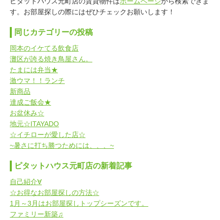
ピタットハウス元町店の賃貸物件は
ホームページ
から検索できま
す。お部屋探しの際にはぜひチェックお願いします！
同じカテゴリーの投稿
岡本のイケてる飲食店
灘区が誇る焼き鳥屋さん。
たまには弁当★
激ウマ！！ランチ
新商品
達成ご飯会★
お盆休み☆
地元☆ITAYADO
☆イチローが愛した店☆
~暑さに打ち勝つためには、、、~
ピタットハウス元町店の新着記事
自己紹介∀
☆お得なお部屋探しの方法☆
1月～3月はお部屋探しトップシーズンです。
ファミリー新築♫