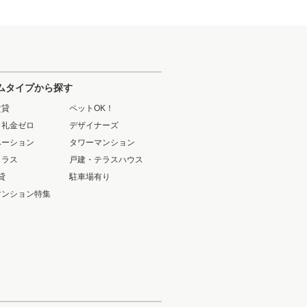
ムタイプから探す
賃貸
ペットOK！
・礼金ゼロ
デザイナーズ
ベーション
タワーマンション
クラス
戸建・テラスハウス
貸
駐車場有り
マンション特集