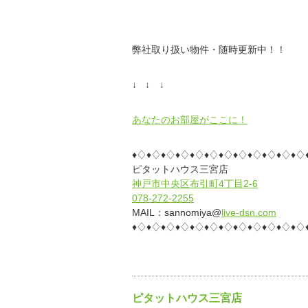
弊社取り扱い物件・随時更新中！！
↓ ↓ ↓
あなたのお部屋がここに！
♦♢♦♢♦♢♦♢♦♢♦♢♦♢♦♢♦♢♦♢♦♢♦♢
ピタットハウス三宮店
神戸市中央区布引町4丁目2-6
078-272-2255
MAIL：sannomiya@
live-dsn.com
♦♢♦♢♦♢♦♢♦♢♦♢♦♢♦♢♦♢♦♢♦♢♦♢
ピタットハウス三宮店