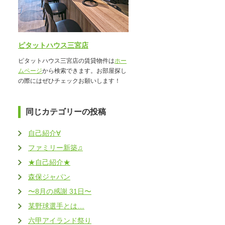
ピタットハウス三宮店
ピタットハウス三宮店の賃貸物件は
ホー
ムページ
から検索できます。お部屋探し
の際にはぜひチェックお願いします！
同じカテゴリーの投稿
自己紹介∀
ファミリー新築♫
★自己紹介★
森保ジャパン
〜8月の感謝 31日〜
某野球選手とは…
六甲アイランド祭り