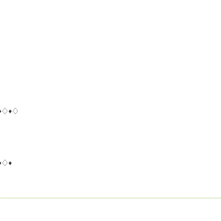
♦♢♦♢
♦♢♦