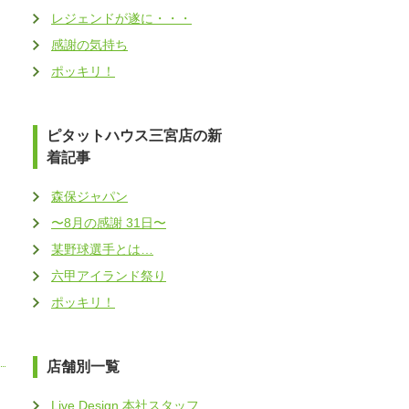
レジェンドが遂に・・・
感謝の気持ち
ポッキリ！
ピタットハウス三宮店の新
着記事
森保ジャパン
〜8月の感謝 31日〜
某野球選手とは…
六甲アイランド祭り
ポッキリ！
店舗別一覧
Live Design 本社スタッフ