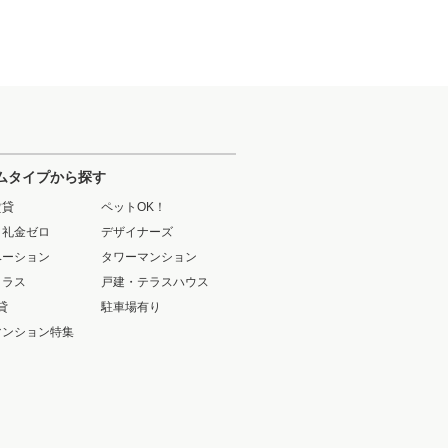
ムタイプから探す
賃貸
ペットOK！
・礼金ゼロ
デザイナーズ
ベーション
タワーマンション
クラス
戸建・テラスハウス
貸
駐車場有り
マンション特集