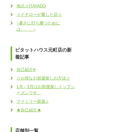
地元☆ITAYADO
☆イチローが愛した店☆
~暑さに打ち勝つために
は、、、~
ピタットハウス元町店の新
着記事
自己紹介∀
☆お得なお部屋探しの方法☆
1月～3月はお部屋探しトップシ
ーズンです。
ファミリー新築♫
★自己紹介★
店舗別一覧