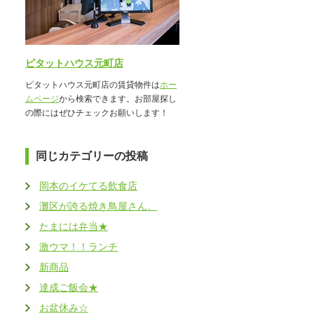
ピタットハウス元町店
ピタットハウス元町店の賃貸物件は
ホー
ムページ
から検索できます。お部屋探し
の際にはぜひチェックお願いします！
同じカテゴリーの投稿
岡本のイケてる飲食店
灘区が誇る焼き鳥屋さん。
たまには弁当★
激ウマ！！ランチ
新商品
達成ご飯会★
お盆休み☆