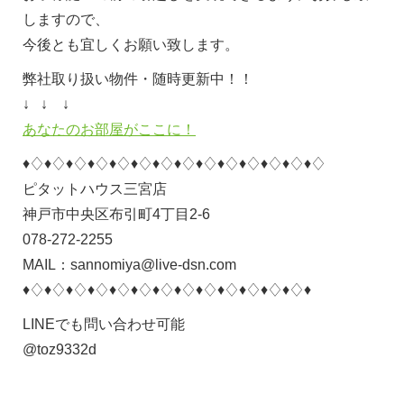
しますので、
今後とも宜しくお願い致します。
弊社取り扱い物件・随時更新中！！
↓ ↓ ↓
あなたのお部屋がここに！
♦♢♦♢♦♢♦♢♦♢♦♢♦♢♦♢♦♢♦♢♦♢♦♢♦♢♦♢
ピタットハウス三宮店
神戸市中央区布引町4丁目2-6
078-272-2255
MAIL：sannomiya@live-dsn.com
♦♢♦♢♦♢♦♢♦♢♦♢♦♢♦♢♦♢♦♢♦♢♦♢♦♢♦
LINEでも問い合わせ可能
@toz9332d