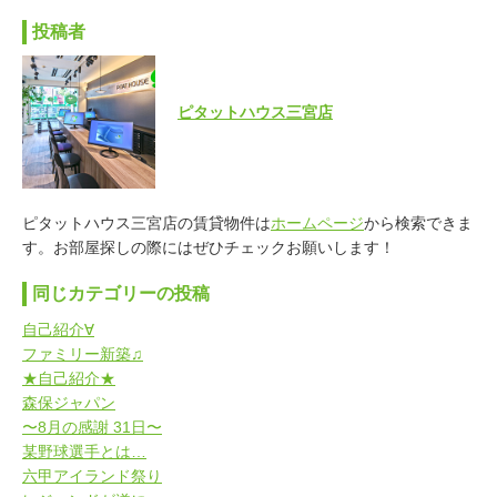
投稿者
ピタットハウス三宮店
ピタットハウス三宮店の賃貸物件は
ホームページ
から検索できま
す。お部屋探しの際にはぜひチェックお願いします！
同じカテゴリーの投稿
自己紹介∀
ファミリー新築♫
★自己紹介★
森保ジャパン
〜8月の感謝 31日〜
某野球選手とは…
六甲アイランド祭り