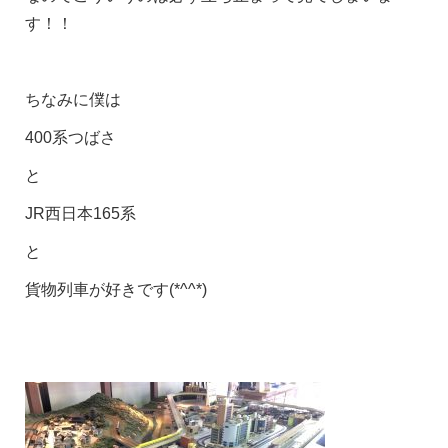
す！！
ちなみに僕は
400系つばさ
と
JR西日本165系
と
貨物列車が好きです(*^^*)