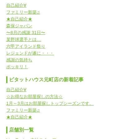
自己紹介∀
ファミリー新築♫
★自己紹介★
森保ジャパン
〜8月の感謝 31日〜
某野球選手とは…
六甲アイランド祭り
レジェンドが遂に・・・
感謝の気持ち
ポッキリ！
ピタットハウス元町店の新着記事
自己紹介∀
☆お得なお部屋探しの方法☆
1月～3月はお部屋探しトップシーズンです。
ファミリー新築♫
★自己紹介★
店舗別一覧