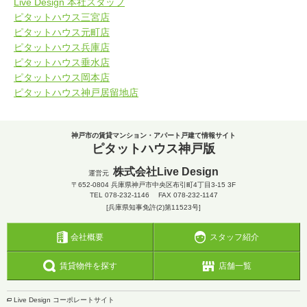
Live Design 本社スタッフ
ピタットハウス三宮店
ピタットハウス元町店
ピタットハウス兵庫店
ピタットハウス垂水店
ピタットハウス岡本店
ピタットハウス神戸居留地店
神戸市の賃貸マンション・アパート戸建て情報サイト
ピタットハウス神戸版
株式会社Live Design
運営元
〒652-0804
兵庫県神戸市中央区布引町4丁目3-15 3F
TEL
078-232-1146
FAX 078-232-1147
[兵庫県知事免許(2)第11523号]
会社概要
スタッフ紹介
賃貸物件を探す
店舗一覧
Live Design コーポレートサイト