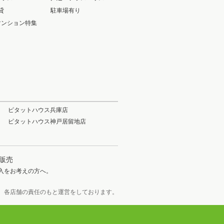
貸
駐車場有り
マンション特集
ピタットハウス兵庫店
ピタットハウス神戸居留地店
販売
入をお考えの方へ。
、
各店舗の責任のもと運営をしております。