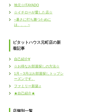
地元☆ITAYADO
☆イチローが愛した店☆
~暑さに打ち勝つために
は、、、~
ピタットハウス元町店の新
着記事
自己紹介∀
☆お得なお部屋探しの方法☆
1月～3月はお部屋探しトップシ
ーズンです。
ファミリー新築♫
★自己紹介★
店舗別一覧