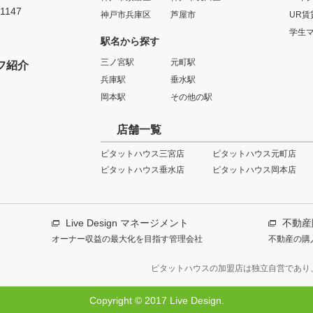
-1147
神戸市兵庫区
芦屋市
UR賃
学生
駅名から探す
三ノ宮駅
元町駅
フ紹介
兵庫駅
垂水駅
岡本駅
その他の駅
店舗一覧
ピタットハウス三宮店
ピタットハウス元町店
ピタットハウス垂水店
ピタットハウス岡本店
Live Design マネージメント
不動産
オーナー収益の最大化を目指す管理会社
不動産の購
ピタットハウスの加盟店は独立自営であり
Copyright © 2017 Live Design.