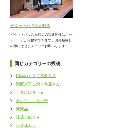
ピタットハウス元町店
ピタットハウス元町店の賃貸物件は
ホー
ムページ
から検索できます。お部屋探し
の際にはぜひチェックお願いします！
同じカテゴリーの投稿
岡本のイケてる飲食店
灘区が誇る焼き鳥屋さん。
たまには弁当★
激ウマ！！ランチ
新商品
達成ご飯会★
お盆休み☆