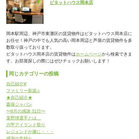
ピタットハウス岡本店
岡本駅周辺、神戸市東灘区の賃貸物件はピタットハウス岡本店に
お任せ！神戸の中でも人気の高い岡本周辺と芦屋の賃貸物件を多
数取り扱っております。
ピタットハウス岡本店の賃貸物件は
ホームページ
から検索できま
す。お部屋探しの際にはぜひチェックお願いします！
同じカテゴリーの投稿
自己紹介∀
ファミリー新築♫
★自己紹介★
森保ジャパン
〜8月の感謝 31日〜
某野球選手とは…
六甲アイランド祭り
レジェンドが遂に・・・
感謝の気持ち