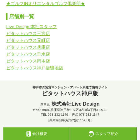
★ゴルフINオリエンタルゴルフ倶楽部★
店舗別一覧
Live Design 本社スタッフ
ピタットハウス三宮店
ピタットハウス元町店
ピタットハウス兵庫店
ピタットハウス垂水店
ピタットハウス岡本店
ピタットハウス神戸居留地店
神戸市の賃貸マンション・アパート戸建て情報サイト
ピタットハウス神戸版
株式会社Live Design
運営元
〒652-0804
兵庫県神戸市中央区布引町4丁目3-15 3F
TEL
078-232-1146
FAX 078-232-1147
[兵庫県知事免許(2)第11523号]
会社概要
スタッフ紹介