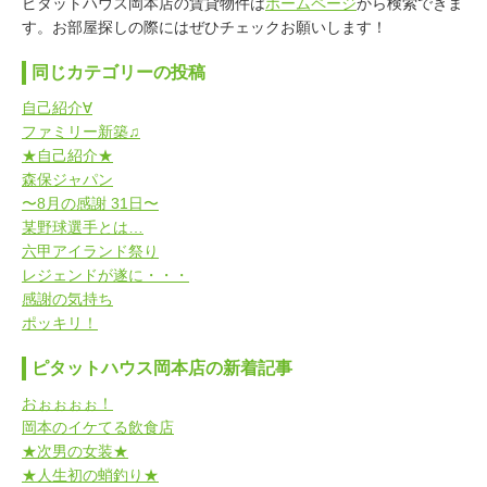
ピタットハウス岡本店の賃貸物件は
ホームページ
から検索できま
す。お部屋探しの際にはぜひチェックお願いします！
同じカテゴリーの投稿
自己紹介∀
ファミリー新築♫
★自己紹介★
森保ジャパン
〜8月の感謝 31日〜
某野球選手とは…
六甲アイランド祭り
レジェンドが遂に・・・
感謝の気持ち
ポッキリ！
ピタットハウス岡本店の新着記事
おぉぉぉぉ！
岡本のイケてる飲食店
★次男の女装★
★人生初の蛸釣り★