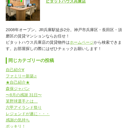
ピタットハウス兵庫店
2008年オープン。JR兵庫駅徒歩2分。神戸市兵庫区・長田区・須
磨区の賃貸マンションならお任せ！
ピタットハウス兵庫店の賃貸物件は
ホームページ
から検索できま
す。お部屋探しの際にはぜひチェックお願いします！
同じカテゴリーの投稿
自己紹介∀
ファミリー新築♫
★自己紹介★
森保ジャパン
〜8月の感謝 31日〜
某野球選手とは…
六甲アイランド祭り
レジェンドが遂に・・・
感謝の気持ち
ポッキリ！