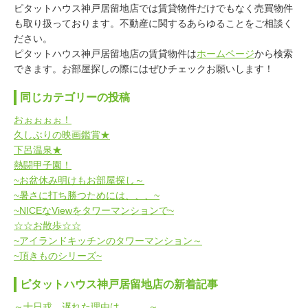
ピタットハウス神戸居留地店では賃貸物件だけでもなく売買物件
も取り扱っております。不動産に関するあらゆることをご相談く
ださい。
ピタットハウス神戸居留地店の賃貸物件は
ホームページ
から検索
できます。お部屋探しの際にはぜひチェックお願いします！
同じカテゴリーの投稿
おぉぉぉぉ！
久しぶりの映画鑑賞★
下呂温泉★
熱闘甲子園！
~お盆休み明けもお部屋探し～
~暑さに打ち勝つためには、、、~
~NICEなViewをタワーマンションで~
☆☆お散歩☆☆
~アイランドキッチンのタワーマンション～
~頂きものシリーズ~
ピタットハウス神戸居留地店の新着記事
～十日戎、遅れた理由は、、、～