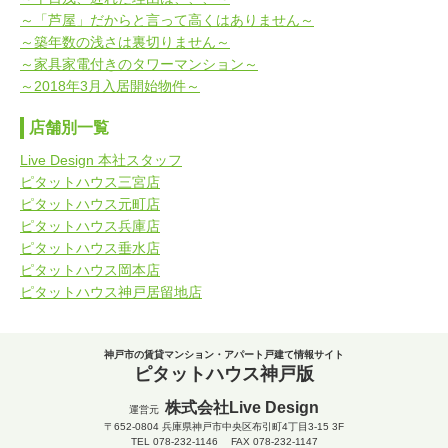
～「芦屋」だからと言って高くはありません～
～築年数の浅さは裏切りません～
～家具家電付きのタワーマンション～
～2018年3月入居開始物件～
店舗別一覧
Live Design 本社スタッフ
ピタットハウス三宮店
ピタットハウス元町店
ピタットハウス兵庫店
ピタットハウス垂水店
ピタットハウス岡本店
ピタットハウス神戸居留地店
神戸市の賃貸マンション・アパート戸建て情報サイト
ピタットハウス神戸版
株式会社Live Design
運営元
〒652-0804
兵庫県神戸市中央区布引町4丁目3-15 3F
TEL
078-232-1146
FAX 078-232-1147