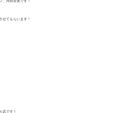
ン、河田安美です！
させてもらいます！
お店です！