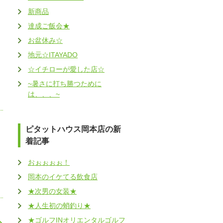
新商品
達成ご飯会★
お盆休み☆
地元☆ITAYADO
☆イチローが愛した店☆
~暑さに打ち勝つために
は、、、~
ピタットハウス岡本店の新
着記事
おぉぉぉぉ！
岡本のイケてる飲食店
★次男の女装★
★人生初の蛸釣り★
★ゴルフINオリエンタルゴルフ