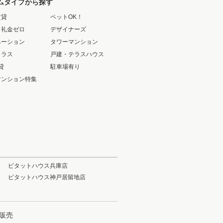
ムタイプから探す
賃貸
ペットOK！
・礼金ゼロ
デザイナーズ
ベーション
タワーマンション
クラス
戸建・テラスハウス
貸
駐車場有り
マンション特集
ピタットハウス兵庫店
ピタットハウス神戸居留地店
販売