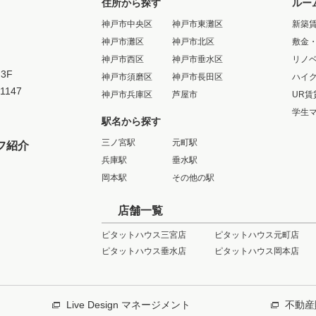
住所から探す
ルー
神戸市中央区
神戸市東灘区
新築
神戸市灘区
神戸市北区
敷金
神戸市西区
神戸市垂水区
リノ
3F
神戸市須磨区
神戸市長田区
ハイ
-1147
神戸市兵庫区
芦屋市
UR賃
学生
駅名から探す
三ノ宮駅
元町駅
フ紹介
兵庫駅
垂水駅
岡本駅
その他の駅
店舗一覧
ピタットハウス三宮店
ピタットハウス元町店
ピタットハウス垂水店
ピタットハウス岡本店
Live Design マネージメント
不動産