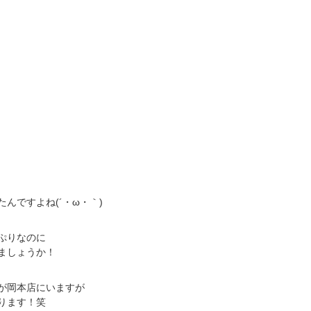
んですよね(´・ω・｀)
ぷりなのに
ましょうか！
が岡本店にいますが
ります！笑