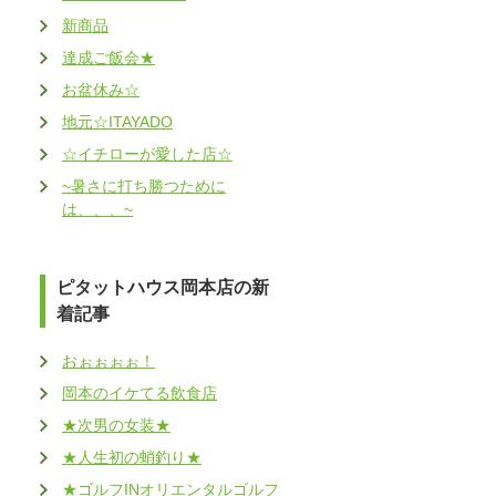
新商品
達成ご飯会★
お盆休み☆
地元☆ITAYADO
☆イチローが愛した店☆
~暑さに打ち勝つために
は、、、~
ピタットハウス岡本店の新
着記事
おぉぉぉぉ！
岡本のイケてる飲食店
★次男の女装★
★人生初の蛸釣り★
★ゴルフINオリエンタルゴルフ